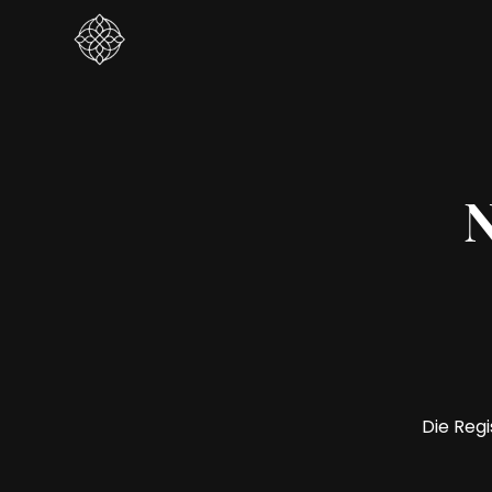
N
Die Regi