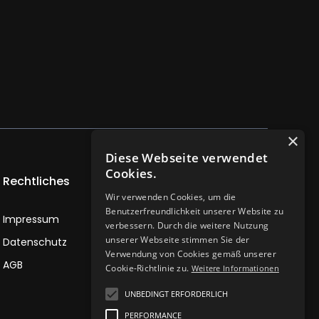
×
Diese Webseite verwendet
Cookies.
Rechtliches
Kontakt
Wir verwenden Cookies, um die
Benutzerfreundlichkeit unserer Website zu
Impressum
info@dachspaawards.de
verbessern. Durch die weitere Nutzung
unserer Webseite stimmen Sie der
Datenschutz
+49 (0) 89 87 88 30
Verwendung von Cookies gemäß unserer
AGB
Karriere
Cookie-Richtlinie zu.
Weitere Informationen
UNBEDINGT ERFORDERLICH
PERFORMANCE