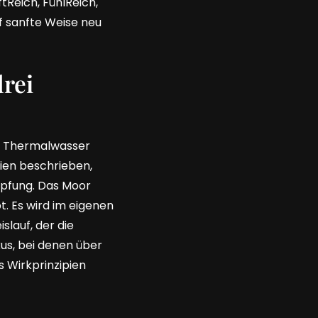
tReich, FühlReich,
 sanfte Weise neu
drei
as Thermalwasser
pien beschrieben,
pfung. Das Moor
. Es wird im eigenen
lauf, der die
us, bei denen über
 Wirkprinzipien