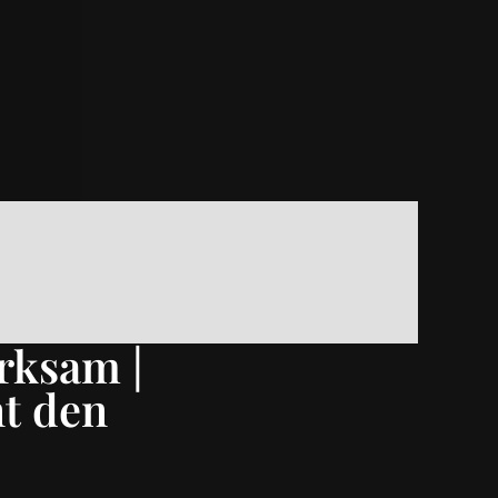
rksam |
t den