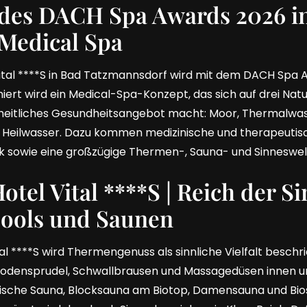
des DACH Spa Awards 2026 in
 Medical Spa
ital ****S in Bad Tatzmannsdorf wird mit dem DACH Spa 
ert wird ein Medical-Spa-Konzept, das sich auf drei Natu
zheitliches Gesundheitsangebot macht: Moor, Thermalwa
 Heilwasser. Dazu kommen medizinische und therapeutisc
ik sowie eine großzügige Thermen-, Sauna- und Sinneswel
el Vital ****S | Reich der Si
ools und Saunen
l ****S wird Thermengenuss als sinnliche Vielfalt beschri
odensprudel, Schwallbrausen und Massagedüsen innen un
nische Sauna, Blocksauna am Biotop, Damensauna und Bi