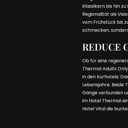
Klassikern bis hin z
Regionalität als Vi
vom Frühstück bis z
schmecken, sondern
REDUCE Ge
Ob für eine regenera
Thermal Adults Only
in den Kurhotels: D
Lebensjahre. Beide 
Gänge verbunden un
im Hotel Thermal e
Hotel Vital die bunte