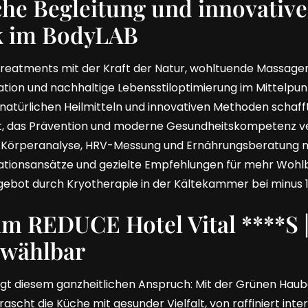
he Begleitung und innovative
k im BodyLAB
reatments mit der Kraft der Natur, wohltuende Massag
ation und nachhaltige Lebensstiloptimierung im Mittelpun
atürlichen Heilmitteln und innovativen Methoden schafft
, das Prävention und moderne Gesundheitskompetenz ve
-Körperanalyse, HRV-Messung und Ernährungsberatung m
rationsansätze und gezielte Empfehlungen für mehr Wohlb
gebot durch Kryotherapie in der Kältekammer bei minus 11
im REDUCE Hotel Vital ****S |
 wählbar
folgt diesem ganzheitlichen Anspruch: Mit der Grünen Ha
ascht die Küche mit gesunder Vielfalt, von raffiniert inte