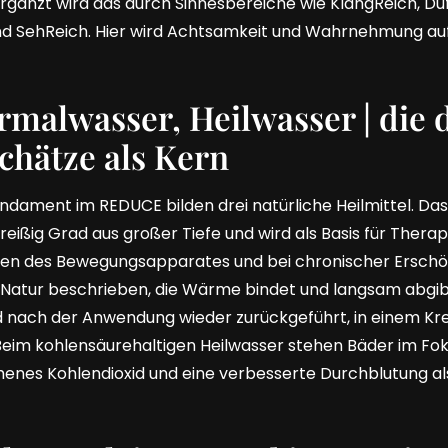
rgänzt wird das durch Sinnesbereiche wie KlangReich, Duf
 SehReich. Hier wird Achtsamkeit und Wahrnehmung auf
malwasser, Heilwasser | die 
chätze als Kern
ndament im REDUCE bilden drei natürliche Heilmittel. D
eißig Grad aus großer Tiefe und wird als Basis für Thera
en des Bewegungsapparates und bei chronischer Erschö
e Natur beschrieben, die Wärme bindet und langsam abgibt
nach der Anwendung wieder zurückgeführt, in einem Kreis
Beim kohlensäurehaltigen Heilwasser stehen Bäder im Fok
nes Kohlendioxid und eine verbesserte Durchblutung als