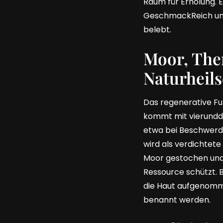
Raum für Erholung. E
GeschmackReich und
belebt.
Moor, Ther
Naturheils
Das regenerative Fu
kommt mit vierunddr
etwa bei Beschwerd
wird als verdichtet
Moor gestochen und 
Ressource schützt. 
die Haut aufgenomme
benannt werden.