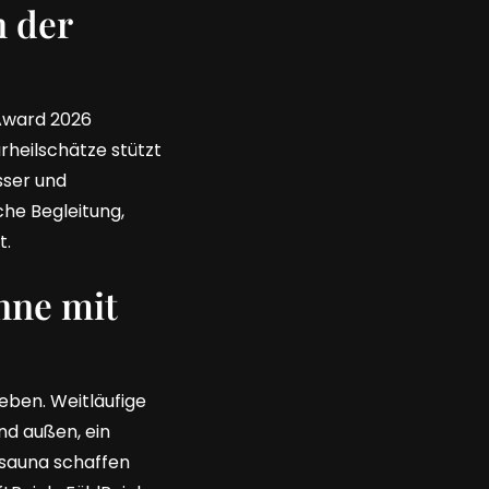
 der
Award 2026
rheilschätze stützt
sser und
he Begleitung,
t.
nne mit
eben. Weitläufige
d außen, ein
osauna schaffen