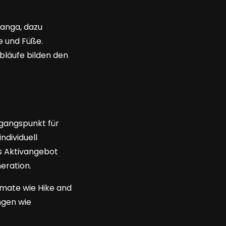
anga, dazu
e und Füße.
bläufe bilden den
gangspunkt für
ndividuell
s Aktivangebot
eration.
rmate wie Hike and
ngen wie