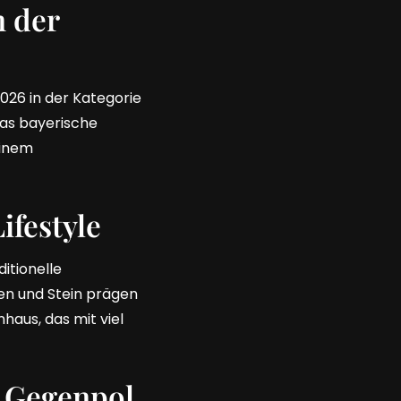
 der
26 in der Kategorie
das bayerische
einem
ifestyle
itionelle
en und Stein prägen
haus, das mit viel
r Gegenpol