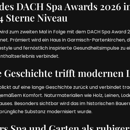
des DACH Spa Awards 2026 in
4 Sterne Niveau
ird zum zweiten Mal in Folge mit dem DACH Spa Award 20
net. Prämiert wird ein Haus in Garmisch-Partenkirchen, 
ifestyle und fernöstlich inspirierte Gesundheitsimpulse zu 
nthaltserlebnis verbindet.
 Geschichte trifft modernen L
ickt auf eine lange Geschichte zurück und verbindet trad
tgemäßem Komfort. Naturmaterialien wie Holz, Leinen, Lod
auses. Besonders sichtbar wird das im historischen Bauern
sprüngliche Substanz modernisiert wurde.
rs Spa und Garten als ruhige