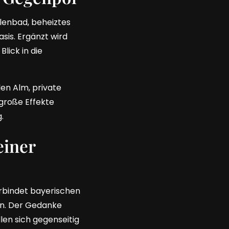
lenbad, beheiztes
sis. Ergänzt wird
lick in die
len Alm, private
große Effekte
.
einer
erbindet bayerischen
en. Der Gedanke
llen sich gegenseitig