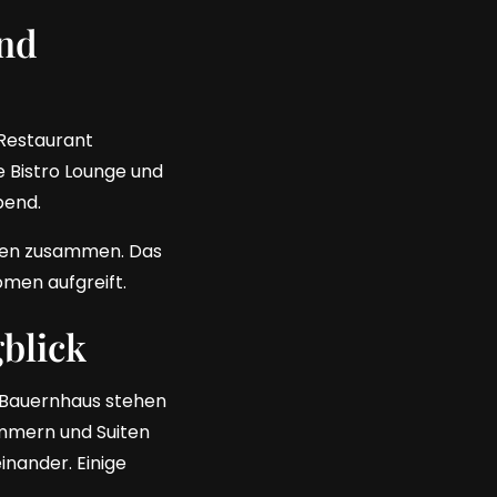
nd
 Restaurant
e Bistro Lounge und
bend.
ssen zusammen. Das
omen aufgreift.
blick
n Bauernhaus stehen
Zimmern und Suiten
inander. Einige