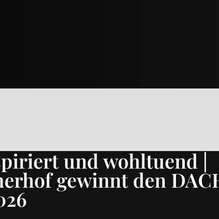
spiriert und wohltuend |
herhof gewinnt den DAC
026