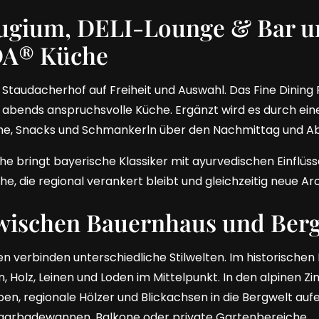
ugium, DELI-Lounge & Bar u
A® Küche
r Staudacherhof auf Freiheit und Auswahl. Das Fine Dining
 abends anspruchsvolle Küche. Ergänzt wird es durch ein
che, Snacks und Schmankerln über den Nachmittag und A
e bringt bayerische Klassiker mit ayurvedischen Einflü
che, die regional verankert bleibt und gleichzeitig neue Ar
ischen Bauernhaus und Berg
en verbinden unterschiedliche Stilwelten. Im historische
, Holz, Leinen und Loden im Mittelpunkt. In den alpinen 
en, regionale Hölzer und Blickachsen in die Bergwelt aufe
Paarbadewannen, Balkone oder private Gartenbereiche.