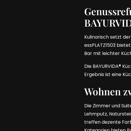
Genussref
BAYURVID
Kulinarisch setzt de
essPLATZ1503 bietet
Bar mit leichter Kü
Die BAYURVIDA® Küch
Ergebnis ist eine Kü
Wohnen zw
Die Zimmer und Suit
Lehmputz, Naturstein
treffen dezente Farb
Kategorien bieten 