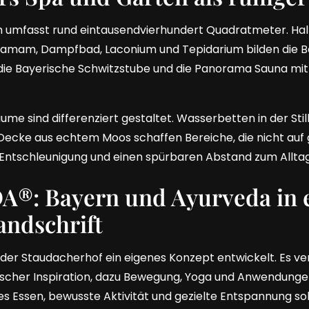
 umfasst rund eintausendvierhundert Quadratmeter. Hal
 Hamam, Dampfbad, Laconium und Tepidarium bilden die Ba
ie Bayerische Schwitzstube und die Panorama Sauna mit B
me sind differenziert gestaltet. Wasserbetten in der Stil
Decke aus echtem Moos schaffen Bereiche, die nicht auf 
 Entschleunigung und einen spürbaren Abstand zum Alltag
®: Bayern und Ayurveda in 
andschrift
der Staudacherhof ein eigenes Konzept entwickelt. Es v
ischer Inspiration, dazu Bewegung, Yoga und Anwendung
utes Essen, bewusste Aktivität und gezielte Entspannung so