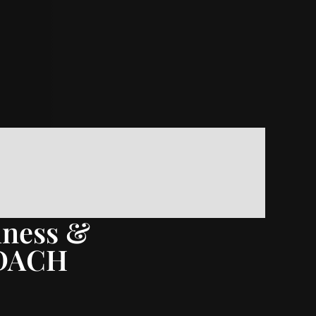
lness &
 DACH