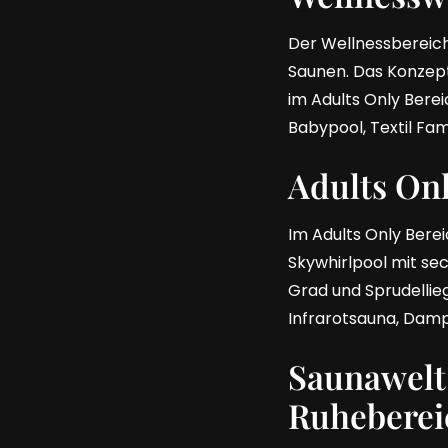
Der Wellnessbereic
Saunen. Das Konzept
im Adults Only Bere
Babypool, Textil Fa
Adults Onl
Im Adults Only Berei
Skywhirlpool mit se
Grad und Sprudellie
Infrarotsauna, Damp
Saunawelt
Ruheberei