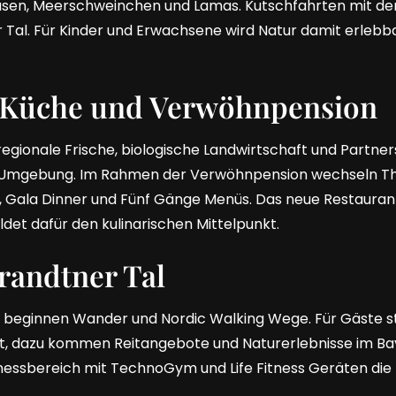
asen, Meerschweinchen und Lamas. Kutschfahrten mit de
 Tal. Für Kinder und Erwachsene wird Natur damit erlebba
 Küche und Verwöhnpension
regionale Frische, biologische Landwirtschaft und Partne
er Umgebung. Im Rahmen der Verwöhnpension wechseln 
s, Gala Dinner und Fünf Gänge Menüs. Das neue Restauran
ldet dafür den kulinarischen Mittelpunkt.
randtner Tal
 beginnen Wander und Nordic Walking Wege. Für Gäste s
t, dazu kommen Reitangebote und Naturerlebnisse im Ba
tnessbereich mit TechnoGym und Life Fitness Geräten di