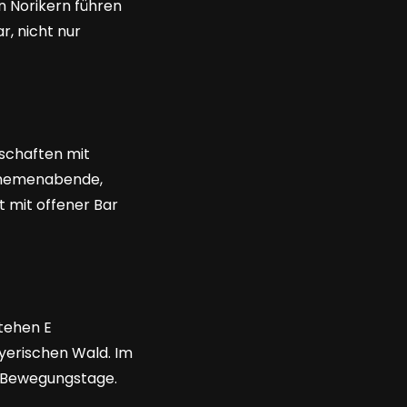
n Norikern führen
r, nicht nur
rschaften mit
Themenabende,
t mit offener Bar
tehen E
yerischen Wald. Im
e Bewegungstage.