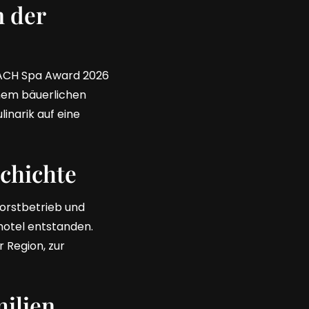
 der
DACH Spa Award 2026
inem bäuerlichen
inarik auf eine
chichte
Forstbetrieb und
hotel entstanden.
 Region, zur
ilien