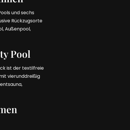
ools und sechs
usive Rückzugsorte
ol, Außenpool,
ty Pool
 ist der textilfreie
mit vierunddreißig
ventsauna,
emen