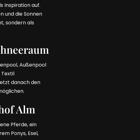
 Inspiration auf.
en und die Sonnen
t, sondern als
Schneeraum
nenpool, Außenpool
Textil
setzt danach den
möglichen.
ihof Alm
ene Pferde, ein
rem Ponys, Esel,