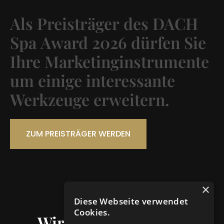
Als
Preisträger
des
DACH
Spa
Award
2026
dürfen
Sie
Ihre
Marketinginstrumente
um
einige
interessante
Werkzeuge
erweitern.
ZUM PREISTRÄGER WERDEN
×
Diese Webseite verwendet
Cookies.
Wir sind
bekannt aus